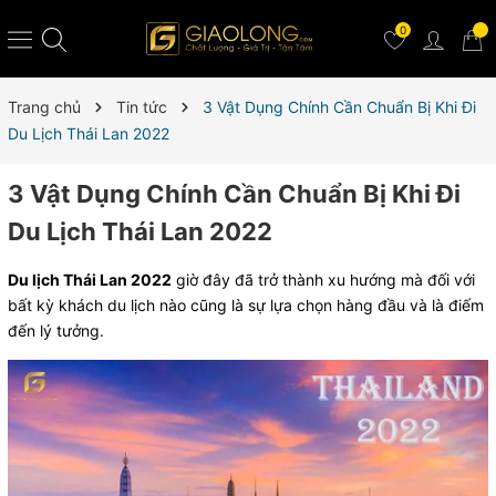
0
Trang chủ
Tin tức
3 Vật Dụng Chính Cần Chuẩn Bị Khi Đi
Du Lịch Thái Lan 2022
3 Vật Dụng Chính Cần Chuẩn Bị Khi Đi
Du Lịch Thái Lan 2022
Du lịch Thái Lan 2022
giờ đây đã trở thành xu hướng mà đối với
bất kỳ khách du lịch nào cũng là sự lựa chọn hàng đầu và là điếm
đến lý tưởng.