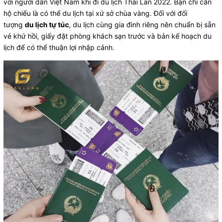
với người dân Việt Nam khi đi du lịch Thái Lan 2022. Bạn chỉ cần
hộ chiếu là có thể du lịch tại xứ sở chùa vàng. Đối với đối
tượng
du lịch tự túc
, du lịch cùng gia đình riêng nên chuẩn bị sẵn
vé khứ hồi, giấy đặt phòng khách sạn trước và bản kế hoạch du
lịch để có thể thuận lợi nhập cảnh.