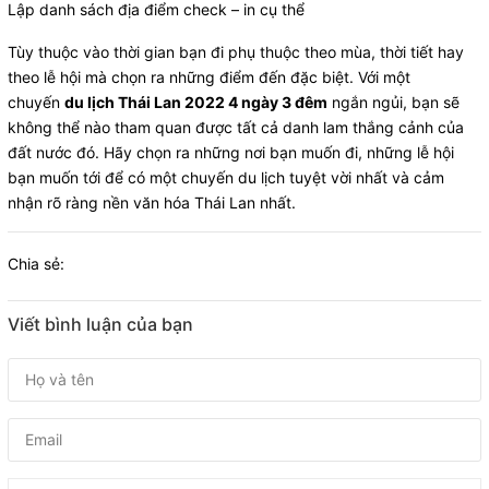
Lập danh sách địa điểm check – in cụ thể
Tùy thuộc vào thời gian bạn đi phụ thuộc theo mùa, thời tiết hay
theo lễ hội mà chọn ra những điểm đến đặc biệt. Với một
chuyến
du lịch Thái Lan 2022 4 ngày 3 đêm
ngắn ngủi, bạn sẽ
không thể nào tham quan được tất cả danh lam thắng cảnh của
đất nước đó. Hãy chọn ra những nơi bạn muốn đi, những lễ hội
bạn muốn tới để có một chuyến du lịch tuyệt vời nhất và cảm
nhận rõ ràng nền văn hóa Thái Lan nhất.
Chia sẻ:
Viết bình luận của bạn