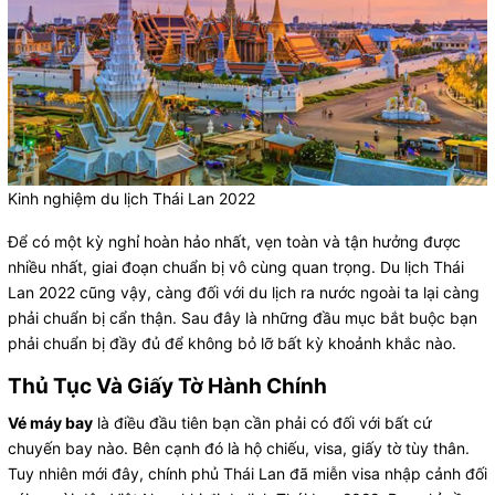
Kinh nghiệm du lịch Thái Lan 2022
Để có một kỳ nghỉ hoàn hảo nhất, vẹn toàn và tận hưởng được
nhiều nhất, giai đoạn chuẩn bị vô cùng quan trọng. Du lịch Thái
Lan 2022 cũng vậy, càng đối với du lịch ra nước ngoài ta lại càng
phải chuẩn bị cẩn thận. Sau đây là những đầu mục bắt buộc bạn
phải chuẩn bị đầy đủ để không bỏ lỡ bất kỳ khoảnh khắc nào.
Thủ Tục Và Giấy Tờ Hành Chính
Vé máy bay
là điều đầu tiên bạn cần phải có đối với bất cứ
chuyến bay nào. Bên cạnh đó là hộ chiếu, visa, giấy tờ tùy thân.
Tuy nhiên mới đây, chính phủ Thái Lan đã miễn visa nhập cảnh đối