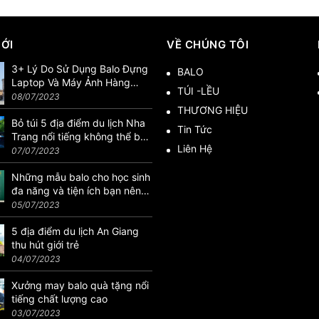
MỚI
VỀ CHÚNG TÔI
3+ Lý Do Sử Dụng Balo Đựng
BALO
Laptop Và Máy Ảnh Hàng
TÚI -LỀU
Hiệu
08/07/2023
THƯƠNG HIỆU
Bỏ túi 5 địa điểm du lịch Nha
Tin Tức
Trang nổi tiếng không thể bỏ
Liên Hệ
lỡ
07/07/2023
Những mẫu balo cho học sinh
đa năng và tiện ích bạn nên
biết
05/07/2023
5 địa điểm du lịch An Giang
thu hút giới trẻ
04/07/2023
Xưởng may balo quà tặng nổi
tiếng chất lượng cao
03/07/2023