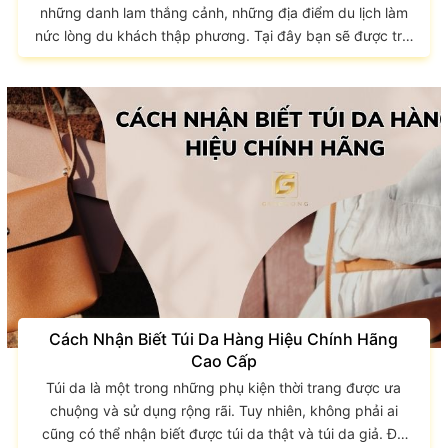
những danh lam thắng cảnh, những địa điểm du lịch làm
nức lòng du khách thập phương. Tại đây bạn sẽ được trải
nghiệm những thứ chưa từng trải nghiệm, được ăn những
món ăn đặc sản, được thỏa sức hòa mình vào thiên nhiên
và hòa mình vào cuộc sống mới nơi đất khách. Sau đây là
5 địa điểm du lịch Việt Nam bạn nhất...
Cách Nhận Biết Túi Da Hàng Hiệu Chính Hãng
Cao Cấp
Túi da là một trong những phụ kiện thời trang được ưa
chuộng và sử dụng rộng rãi. Tuy nhiên, không phải ai
cũng có thể nhận biết được túi da thật và túi da giả. Để