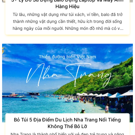
Hàng Hiệu
Từ lâu, những vật dụng như túi xách, ví tiền, balo đã trở
thành những vật dụng cần thiết, hữu ích trong đời sống
hàng ngày của mỗi người. Những món đồ nhỏ mà có võ
đã giúp chúng ta mang đồ theo mình dễ dàng thuận tiện
mà vẫn thời trang. Đặc biệt, hiện nay đã xuất hiện rất
nhiều mẫu balo đựng laptop và máy ảnh chuyên dụng
khiến việc đem theo hai đồ vật giá trị trên trở nên...
Bỏ Túi 5 Địa Điểm Du Lịch Nha Trang Nổi Tiếng
Không Thể Bỏ Lỡ
Nha Trang là thành phố biển với vẻ đẹp trẻ trung và năng