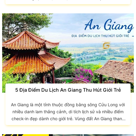
LONG tư vấn và giới thiệu đến bạn một vài sản phẩm balo
cho học sinh với chất lượng cùng giá thành tương xứng
nhất hiện nay nhé! Lưu ý lựa chọn balo cho học sinh Việc
phải sử dụng balo cả ngày đã trở thành điều quen thuộc
của...
5 Địa Điểm Du Lịch An Giang Thu Hút Giới Trẻ
An Giang là một tỉnh thuộc đồng bằng sông Cửu Long với
nhiều danh lam thắng cảnh, di tích lịch sử và nhiều điểm
check-in đẹp dành cho giới trẻ. Vùng đất An Giang thanh
bình với khí hậu hiền hòa, bất cứ thời điểm nào trong năm
bạn cũng có thể đến An Giang để du lịch. Cùng GIAO