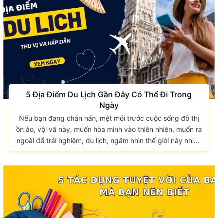
5 Địa Điểm Du Lịch Gần Đây Có Thể Đi Trong
Ngày
Nếu bạn đang chán nản, mệt mỏi trước cuộc sống đô thị
ồn ào, vội vã này, muốn hòa mình vào thiên nhiên, muốn ra
ngoài để trải nghiệm, du lịch, ngắm nhìn thế giới này nhiều
hơn thì những địa điểm du lịch gần đây, ngay sát Sài
Thành hoa lệ chính là nơi bạn đang tìm kiếm. Chẳng cần đi
đâu xa, chỉ có chút thời gian để nghỉ ngơi thì bạn cũng
đừng lo vì ra khỏi thành...