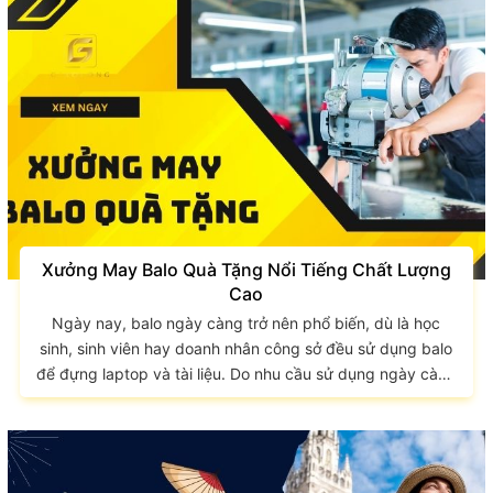
LONG tìm hiểu 5 địa điểm du lịch An Giang thu hút giới trẻ
qua bài viết sau. Các địa điểm du lịch An Giang...
Xưởng May Balo Quà Tặng Nổi Tiếng Chất Lượng
Cao
Ngày nay, balo ngày càng trở nên phổ biến, dù là học
sinh, sinh viên hay doanh nhân công sở đều sử dụng balo
để đựng laptop và tài liệu. Do nhu cầu sử dụng ngày càng
nhiều mà mẫu mã balo ngày càng đa dạng, công dụng
của chúng cũng nhiều hơn. Balo cũng có thể trở thành
một món quà tặng cá nhân hoặc món quà mà doanh
nghiệp gửi đến đối tác, khách hàng. Sau đây là...