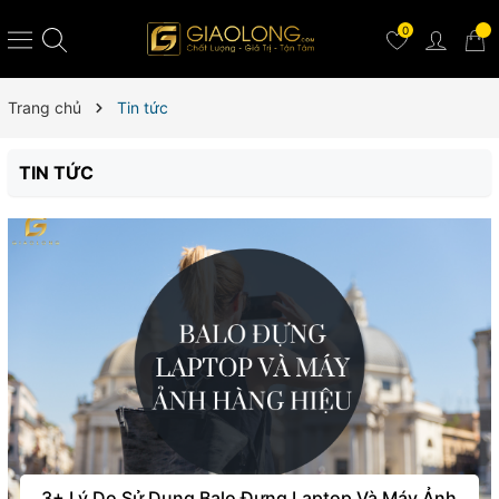
0
Trang chủ
Tin tức
TIN TỨC
3+ Lý Do Sử Dụng Balo Đựng Laptop Và Máy Ảnh