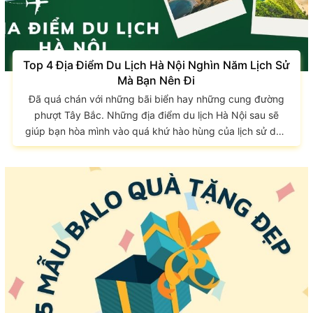
Top 4 Địa Điểm Du Lịch Hà Nội Nghìn Năm Lịch Sử
Mà Bạn Nên Đi
Đã quá chán với những bãi biển hay những cung đường
phượt Tây Bắc. Những địa điểm du lịch Hà Nội sau sẽ
giúp bạn hòa mình vào quá khứ hào hùng của lịch sử dân
tộc. Để trải nghiệm một không khí mới mẻ, những món ăn
thanh đạm nhưng vô cùng tinh tế. Cùng theo chân GIAO
LONG tìm hiểu top 4 địa điểm du lịch nổi tiếng này nhé.
Top 4 địa điểm du lịch Hà Nội nên đi Thủ đô văn hóa,
chính trị...