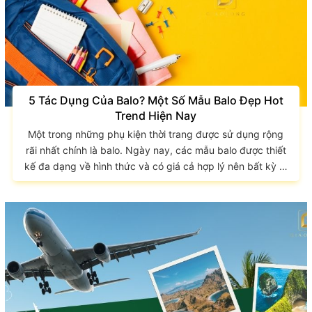
5 Tác Dụng Của Balo? Một Số Mẫu Balo Đẹp Hot
Trend Hiện Nay
Một trong những phụ kiện thời trang được sử dụng rộng
rãi nhất chính là balo. Ngày nay, các mẫu balo được thiết
kế đa dạng về hình thức và có giá cả hợp lý nên bất kỳ ai
cũng có thể sở hữu một chiếc balo cho riêng mình. Hãy
cùng GIAO LONG tìm hiểu một số điều thú vị về balo, tác
dụng của balo là gì? và một số mẫu balo đẹp hot trend
hiện nay. Tác dụng của balo Balo là...