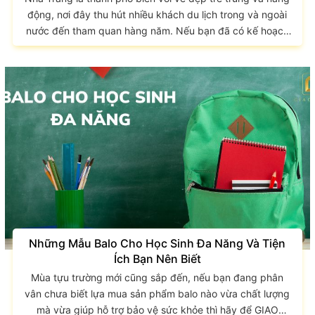
động, nơi đây thu hút nhiều khách du lịch trong và ngoài
nước đến tham quan hàng năm. Nếu bạn đã có kế hoạch
khám phá Nha Trang mùa hè này thì hãy bỏ túi 5 địa điểm
du lịch Nha Trang nổi tiếng qua bài viết sau. Bên cạnh
đó, GIAO LONG sẽ chia sẻ với bạn một số phụ kiện du lịch
cần thiết để giúp chuyến đi của...
Những Mẫu Balo Cho Học Sinh Đa Năng Và Tiện
Ích Bạn Nên Biết
Mùa tựu trường mới cũng sắp đến, nếu bạn đang phân
vân chưa biết lựa mua sản phẩm balo nào vừa chất lượng
mà vừa giúp hỗ trợ bảo vệ sức khỏe thì hãy để GIAO