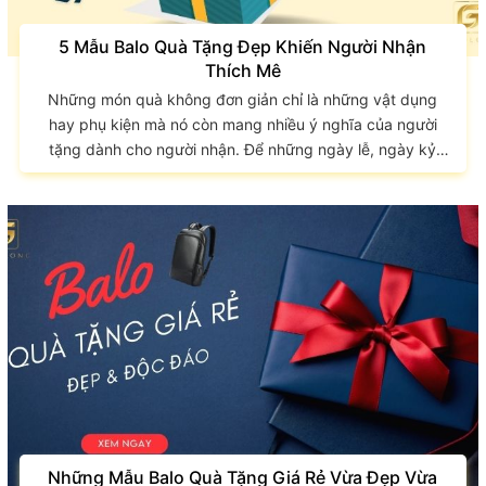
5 Mẫu Balo Quà Tặng Đẹp Khiến Người Nhận
Thích Mê
Những món quà không đơn giản chỉ là những vật dụng
hay phụ kiện mà nó còn mang nhiều ý nghĩa của người
tặng dành cho người nhận. Để những ngày lễ, ngày kỷ
niệm hay ngày sinh nhật của người bạn quý mến trở nên
tuyệt vời hơn, bạn hãy lựa chọn những món quà ý nghĩa
trao tặng họ. GIAO LONG gợi ý 5 mẫu balo quà tặng
đẹp qua bài viết sau. Balo - Món quà ý nghĩa và thiết thực
Trong rất...
Những Mẫu Balo Quà Tặng Giá Rẻ Vừa Đẹp Vừa