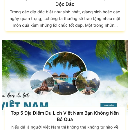
Độc Đáo
Trong các dịp đặc biệt như sinh nhật, giáng sinh hoặc các
ngày quan trọng,...chúng ta thường sẽ trao tặng nhau một
món quà kèm những lời chúc tốt đẹp. Một trong những
món quà được các bạn trẻ yêu thích là balo, một phụ kiện
thời trang không thể thiếu. Hãy tham khảo các mẫu balo
quà tặng giá rẻ qua bài viết sau để có thể chọn một món
quà ưng ý dành tặng bạn bè, người thân của mình...
Top 5 Địa Điểm Du Lịch Việt Nam Bạn Không Nên
Bỏ Qua
Nếu đã là người Việt Nam thì không thể không tự hào về