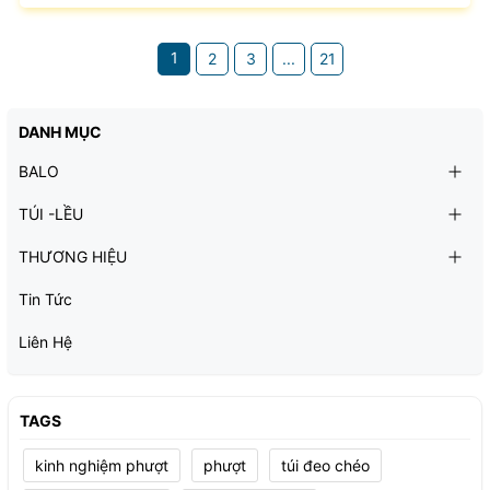
tránh mua phải túi da giả, chúng ta cần biết cách nhận
biết túi da thật. Để phân biệt túi da thật và giả, bạn có thể
1
2
3
...
21
bắt đầu bằng việc xem xét xuất xứ của sản phẩm. Túi da
thật được sản xuất từ các...
DANH MỤC
BALO
TÚI -LỀU
THƯƠNG HIỆU
Tin Tức
Liên Hệ
TAGS
kinh nghiệm phượt
phượt
túi đeo chéo