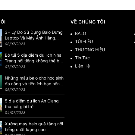
MỚI
VỀ CHÚNG TÔI
3+ Lý Do Sử Dụng Balo Đựng
BALO
Laptop Và Máy Ảnh Hàng
TÚI -LỀU
Hiệu
08/07/2023
THƯƠNG HIỆU
Bỏ túi 5 địa điểm du lịch Nha
Tin Tức
Trang nổi tiếng không thể bỏ
Liên Hệ
lỡ
07/07/2023
Những mẫu balo cho học sinh
đa năng và tiện ích bạn nên
biết
05/07/2023
5 địa điểm du lịch An Giang
thu hút giới trẻ
04/07/2023
Xưởng may balo quà tặng nổi
tiếng chất lượng cao