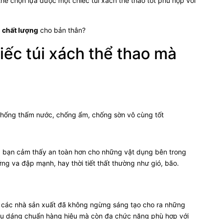
ể chọn lựa được một chiếc túi xách thể thao tốt phù hợp với
o chất lượng
cho bản thân?
iếc túi xách thể thao mà
 chống thấm nước, chống ẩm, chống sờn vô cùng tốt
úp bạn cảm thấy an toàn hơn cho những vật dụng bên trong
ng va đập mạnh, hay thời tiết thất thường như gió, bão.
ế; các nhà sản xuất đã không ngừng sáng tạo cho ra những
iểu dáng chuẩn hàng hiệu mà còn đa chức năng phù hợp với