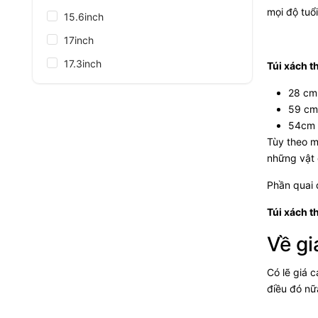
mọi độ tuổ
15.6inch
17inch
17.3inch
Túi xách t
28 cm
59 cm
54cm 
Tùy theo m
những vật 
Phần quai 
Túi xách t
Về gi
Có lẽ giá 
điều đó nữ