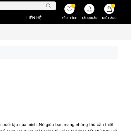
0
LIÊN HỆ
YÊU THÍCH
TÀI KHOẢN
GIỎ HÀNG
i buổi tập của mình. Nó giúp bạn mang những thứ cần thiết