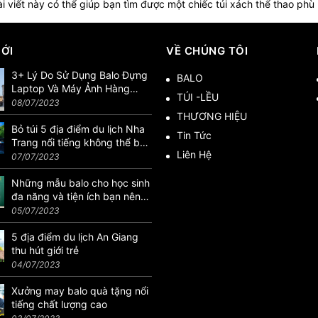
i viết này có thể giúp bạn tìm được một chiếc túi xách thể thao phù
MỚI
VỀ CHÚNG TÔI
3+ Lý Do Sử Dụng Balo Đựng
BALO
Laptop Và Máy Ảnh Hàng
TÚI -LỀU
Hiệu
08/07/2023
THƯƠNG HIỆU
Bỏ túi 5 địa điểm du lịch Nha
Tin Tức
Trang nổi tiếng không thể bỏ
Liên Hệ
lỡ
07/07/2023
Những mẫu balo cho học sinh
đa năng và tiện ích bạn nên
biết
05/07/2023
5 địa điểm du lịch An Giang
thu hút giới trẻ
04/07/2023
Xưởng may balo quà tặng nổi
tiếng chất lượng cao