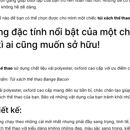
ọn gàng giúp buổi tập của bạn trở nên hoàn hảo hơn. Nhưng để có th
u không hề dễ dàng.
ế nào để bạn có thể chọn được cho mình một chiếc
túi xách thể tha
g đặc tính nổi bật của một ch
kì ai cũng muốn sở hữu!
hể thao
sử dụng chất liệu vải polyester, oxford cao cấp với ưu điểm
phẩm:
Túi xách thể thao Bange Bacon
vải polyester, oxford cao cấp mang đến sự bền bỉ, chắc chắn tạo gi
xách thể thao của bạn. Bảo vệ những vật dụng của bạn tránh khỏi nhữ
iết kế:
ng chạy theo những cái mới nhất nhưng phải đầy sang trọng, tinh t
ch thể thao với kiểu dáng không những đẹp, màu sắc sang trọng, k