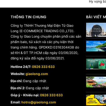
Hy vọng bà
THÔNG TIN CHUNG
BÀI VIẾT 
Công ty TNHH Thương Mại Điện Tử Giao
Long (E-COMMERCE TRADING CO.,LTD).
Công ty Giao Long chuyên phân phối các sản
phẩm balo, túi xách và các phụ kiện thời
trang chính hãng. GPDKKD:0316304438 do
sở KH & ĐT TP.HCM cấp ngày 03/06/2020,
đăng ký sửa đổi ngày 03/06/2021.
Hotline 24/7:
0926 333 633
Website:
giaolong.com
Địa chỉ:
Đang cập nhật
Địa chỉ 2:
Đang cập nhật
Góp ý - Khiếu nại:
0926 333 633
Email:
hotro@giaolong.com