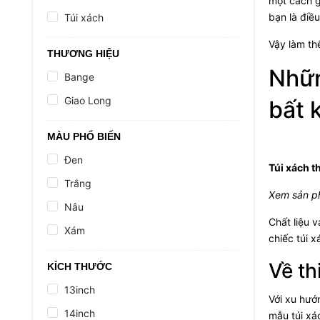
một cách g
bạn là điề
Túi xách
Vậy làm th
THƯƠNG HIỆU
Nhữn
Bange
Giao Long
bất 
MÀU PHỔ BIẾN
Đen
Túi xách t
Trắng
Xem sản 
Nâu
Chất liệu 
Xám
chiếc túi 
Về th
KÍCH THƯỚC
13inch
Với xu hướ
14inch
mẫu túi xá