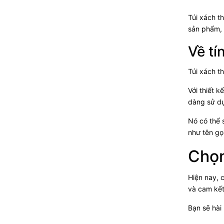
Túi xách t
sản phẩm, 
Về tí
Túi xách t
Với thiết 
dàng sử dụ
Nó có thể 
như tên gọ
Chọn
Hiện nay, 
và cam kết
Bạn sẽ hài