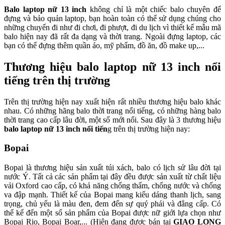
Balo laptop nữ 13 inch
không chỉ là một chiếc balo chuyên để
đựng và bảo quản laptop, bạn hoàn toàn có thể sử dụng chúng cho
những chuyến đi như đi chơi, đi phượt, đi du lịch vì thiết kế mẫu mã
balo hiện nay đã rất đa dạng và thời trang. Ngoài đựng laptop, các
bạn có thể đựng thêm quần áo, mỹ phẩm, đồ ăn, đồ make up,...
Thương hiệu balo laptop nữ 13 inch nổi
tiếng trên thị trường
Trên thị trường hiện nay xuất hiện rất nhiều thương hiệu balo khác
nhau. Có những hãng balo thời trang nổi tiếng, có những hàng balo
thời trang cao cấp lâu đời, một số mới nổi. Sau đây là 3 thương hiệu
balo laptop nữ 13 inch nổi tiến
g trên thị trường hiện nay:
Bopai
Bopai là thương hiệu sản xuất túi xách, balo có lịch sử lâu đời tại
nước Ý. Tất cả các sản phẩm tại đây đều được sản xuất từ chất liệu
vải Oxford cao cấp, có khả năng chống thấm, chống nước và chống
va đập mạnh. Thiết kế của Bopai mang kiểu dáng thanh lịch, sang
trọng, chủ yếu là màu đen, đem đến sự quý phái và đẳng cấp. Có
thể kể đến một số sản phẩm của Bopai được nữ giới lựa chọn như
Bopai Rio, Bopai Boar,... (Hiện đang được bán tại
GIAO LONG