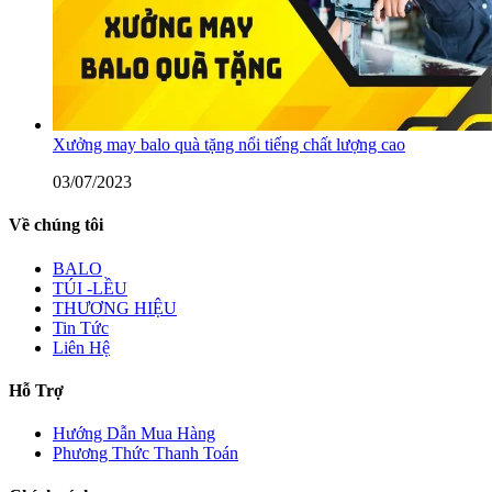
Xưởng may balo quà tặng nổi tiếng chất lượng cao
03/07/2023
Về chúng tôi
BALO
TÚI -LỀU
THƯƠNG HIỆU
Tin Tức
Liên Hệ
Hỗ Trợ
Hướng Dẫn Mua Hàng
Phương Thức Thanh Toán