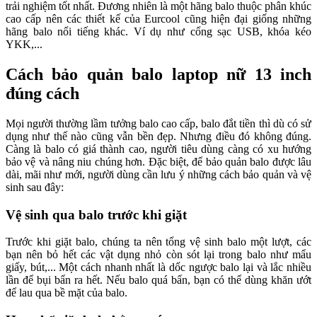
trải nghiệm tốt nhất. Đương nhiên là một hãng balo thuộc phân khúc
cao cấp nên các thiết kế của Eurcool cũng hiện đại giống những
hãng balo nổi tiếng khác. Ví dụ như cổng sạc USB, khóa kéo
YKK,...
Cách bảo quản balo laptop nữ 13 inch
đúng cách
Mọi người thường lầm tưởng balo cao cấp, balo đắt tiền thì dù có sử
dụng như thế nào cũng vẫn bền đẹp. Nhưng điều đó không đúng.
Càng là balo có giá thành cao, người tiêu dùng càng có xu hướng
bảo vệ và nâng niu chúng hơn. Đặc biệt, để bảo quản balo được lâu
dài, mãi như mới, người dùng cần lưu ý những cách bảo quản và vệ
sinh sau đây:
Vệ sinh qua balo trước khi giặt
Trước khi giặt balo, chúng ta nên tổng vệ sinh balo một lượt, các
bạn nên bỏ hết các vật dụng nhỏ còn sót lại trong balo như mẩu
giấy, bút,... Một cách nhanh nhất là dốc ngược balo lại và lắc nhiều
lần để bụi bẩn ra hết. Nếu balo quá bẩn, bạn có thể dùng khăn ướt
để lau qua bề mặt của balo.