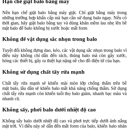
Hạn chế giặt balo bằng máy
Nên hạn chế giặt balo bằng máy giặt. Chỉ giặt bằng máy trong
những trường hợp khẩn cấp mà bạn cần sử dụng balo ngay. Nếu có
thời gian, hãy giặt balo bằng tay và dùng khăn mềm lau nhẹ lên bề
mặt balo để balo không bị xước hoặc mất form
Không để vật dụng sắc nhọn trong balo
Tuyệt đối không đựng dao, kéo, các vật dụng sắc nhọn trong balo vì
điều này không chỉ dẫn đến rách, thủng balo mà còn gây xước,
hỏng các thiết bị, gây ra thiệt hại nặng nề cho đồ điện tử của bạn.
Không sử dụng chất tẩy rửa mạnh
Chất tẩy rửa mạnh sẽ khiến mài mòn lớp chống thấm trên bề
mặt balo, lâu dần sẽ khiến balo mất khả năng chống thấm. Sử dụng
chất tẩy rửa mạnh còn khiến tuổi thọ balo giảm, nhanh bạc màu và
nhanh cũ.
Không sấy, phơi balo dưới nhiệt độ cao
Không sấy balo dưới nhiệt độ cao và phơi trực tiếp dưới ánh nắng
mặt trời. Vì điều này sẽ dẫn đến mất form của balo, khiến balo nhăn