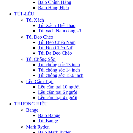
Balo Chính Hãng
Balo Hàng Hiệu
TÚI -LỀU
Túi Xách
Túi Xách Thể Thao
Túi xách Nam công sở
Túi Đeo Chéo
Túi Đeo Chéo Nam
Túi Đeo Chéo Nữ
Túi Da Đeo Chéo
Túi Chống Sốc
Túi chống sốc 13 inch
Túi chống sốc 14 inch
Túi chống sốc 15.6 inch
Lều Cắm Trại
Lều cắm trại 10 người
Lều cắm trại 6 người
Lều cắm trại 4 người
THƯƠNG HIỆU
Bange
Balo Bange
Túi Bange
Mark Ryden
Balo Mark Ryden