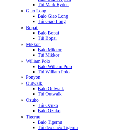
Túi Mark Ryden
Giao Long
Balo Giao Long
Túi Giao Long
Bopai
Balo Bopai
Túi Bopai
Mikkor
Balo Mikkor
Túi Mikkor
William Polo
Balo William Polo
Túi William Polo
Ponyon
Outwalk
Balo Outwalk
Túi Outwalk
Ozuko
Túi Ozuko
Balo Ozuko
Tigernu
Balo Tigernu
Túi đeo chéo Tigernu