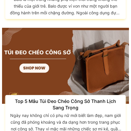
thiếu của giới trẻ. Balo được ví von như một người bạn
đồng hành trên mỗi chặng đường. Ngoài công dụng đựng
những đồ vật cần thiết thì balo cũng được xem là một
trong những phụ kiện giúp định hình nên phong cách thời
trang cá nhân của người dùng. Để có thể chọn lựa một
chiếc balo phù hợp với bản thân, hãy cùng GIAO
LONG tìm hiểu những mẫu...
Top 5 Mẫu Túi Đeo Chéo Công Sở Thanh Lịch
Sang Trọng
Ngày nay không chỉ có phụ nữ mới biết làm đẹp, nam giới
cũng đã phóng khoáng và đa dạng hơn trong trang phục
nơi công sở. Thay vì mặc mãi những chiếc sơ mi kẻ, quần