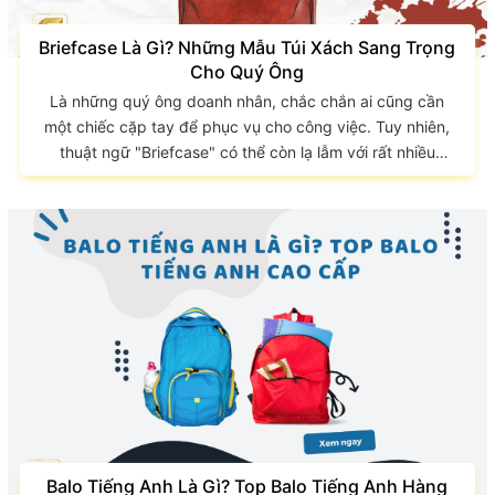
Briefcase Là Gì? Những Mẫu Túi Xách Sang Trọng
Cho Quý Ông
Là những quý ông doanh nhân, chắc chắn ai cũng cần
một chiếc cặp tay để phục vụ cho công việc. Tuy nhiên,
thuật ngữ "Briefcase" có thể còn lạ lẫm với rất nhiều
người. Vậy để hiểu rõ hơn Briefcase là gì? Cùng GIAO
LONG tìm hiểu nhé! Briefcase là gì? Briefcase là một loại
túi hoặc hộp nhỏ thường được làm bằng da, vải, hoặc các
vật liệu khác. Thường được sử dụng để vận chuyển, lưu
trữ và bảo vệ tài liệu, hồ...
Balo Tiếng Anh Là Gì? Top Balo Tiếng Anh Hàng