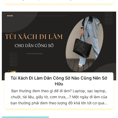
âu, giờ đây nam giới đã có khoác dạ, áo gile, có quần
kaki, blazer,... Thay vì đeo một chiếc cặp cơ bản hay xách
một chiếc cặp vuông, giờ đây nam giới đã có túi đeo chéo
công sở, thanh lịch và sang...
Túi Xách Đi Làm Dân Công Sở Nào Cũng Nên Sở
Hữu
Bạn thường đem theo gì để đi làm? Laptop, sạc laptop,
chuột, tài liệu, giấy tờ, cơm trưa,...? Một ngày đi làm của
bạn thường phải đem theo lượng đồ khá lớn tới cơ quan.
Và mỗi cái lại được đựng trong một chiếc túi riêng, rất
cồng kềnh và bất tiện. Túi xách đi làm là cứu cánh dành