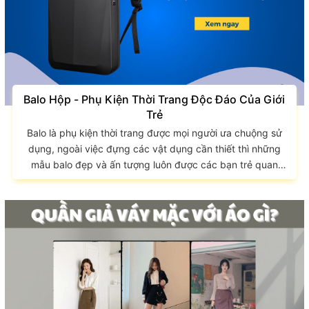
Balo Hộp - Phụ Kiện Thời Trang Độc Đáo Của Giới
Trẻ
Balo là phụ kiện thời trang được mọi người ưa chuộng sử
dụng, ngoài việc đựng các vật dụng cần thiết thì những
mẫu balo đẹp và ấn tượng luôn được các bạn trẻ quan
tâm. Phải kể đến là balo hộp, loại balo với thiết kế độc đáo
đang trở thành xu hướng mới trong thời trang của giới trẻ.
Vậy balo hộp là gì? Những mẫu balo hộp nào đang được
giới trẻ yêu thích? Hãy cùng GIAO LONG tìm hiểu qua bài
viết sau...