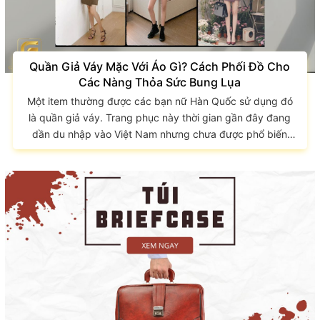
Quần Giả Váy Mặc Với Áo Gì? Cách Phối Đồ Cho
Các Nàng Thỏa Sức Bung Lụa
Một item thường được các bạn nữ Hàn Quốc sử dụng đó
là quần giả váy. Trang phục này thời gian gần đây đang
dần du nhập vào Việt Nam nhưng chưa được phổ biến
lắm. Nguyên do là nhiều người mua về nhưng không biết
phối thế nào, phối với cái gì. Bạn đã biết quần giả váy
mặc với áo gì chưa? Hãy để GIAO LONG chỉ cho bạn nhé.
Bạn đã biết quần giả váy là gì chưa? Với kết cấu độc lạ,
bên ngoài có...