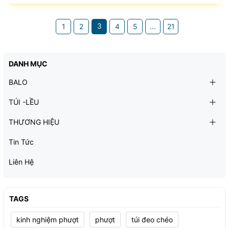
cân đối, điều đó khiến họ trở nên e dè hơn. Đặc biệt,
những cô nàng có vai rộng thường rất tự ti vì khi diện áo
3
1
2
4
5
...
21
lên trông khá đô con, họ cảm thấy không mảnh mai thon
gọn. Vào mùa...
DANH MỤC
BALO
TÚI -LỀU
THƯƠNG HIỆU
Tin Tức
Liên Hệ
TAGS
kinh nghiệm phượt
phượt
túi đeo chéo