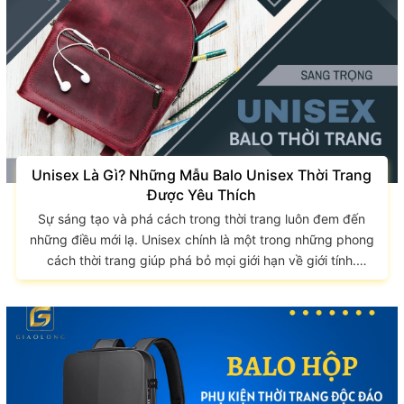
của balo học sinh nam Thời đại...
Unisex Là Gì? Những Mẫu Balo Unisex Thời Trang
Được Yêu Thích
Sự sáng tạo và phá cách trong thời trang luôn đem đến
những điều mới lạ. Unisex chính là một trong những phong
cách thời trang giúp phá bỏ mọi giới hạn về giới tính.
Những trang phục và phụ kiện mang phong cách Unisex
ngày càng được giới trẻ yêu thích và đón nhận rộng rãi.
Cùng GIAO LONG tìm hiểu Unisex là gì? và những
mẫu balo Unisex thời trang được yêu thích qua bài viết
sau. Unisex là gì? Unisex là...