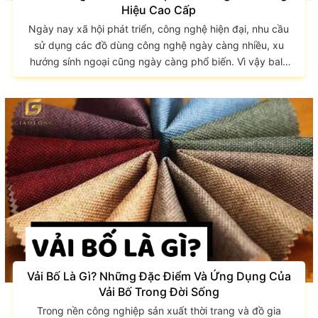
Hiệu Cao Cấp
Ngày nay xã hội phát triển, công nghệ hiện đại, nhu cầu
sử dụng các đồ dùng công nghệ ngày càng nhiều, xu
hướng sính ngoại cũng ngày càng phổ biến. Vì vậy balo
laptop cũng được sản xuất rộng rãi, đặc biệt là balo tiếng
Anh. Vậy balo tiếng Anh là gì mà nhiều người tìm kiếm đến
vậy? Hãy cùng tham khảo bài viết dưới đây để hiểu thêm
về balo tiếng Anh, ý nghĩa của các loại balo cũng như một
số...
Vải Bố Là Gì? Những Đặc Điểm Và Ứng Dụng Của
Vải Bố Trong Đời Sống
Trong nền công nghiệp sản xuất thời trang và đồ gia