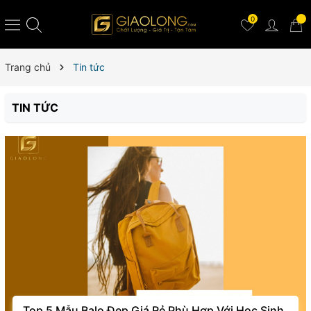
0
Trang chủ
Tin tức
TIN TỨC
Top 5 Mẫu Balo Đẹp Giá Rẻ Phù Hợp Với Học Sinh,