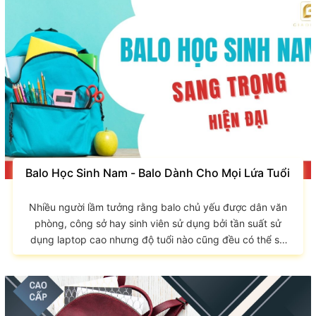
cho bạn, hãy cùng GIAO LONG tham khảo những mẫu túi
xách đi làm thịnh hành nhất hiện nay nhé. Những ưu điểm
của túi xách đi làm...
Balo Học Sinh Nam - Balo Dành Cho Mọi Lứa Tuổi
Nhiều người lầm tưởng rằng balo chủ yếu được dân văn
phòng, công sở hay sinh viên sử dụng bởi tần suất sử
dụng laptop cao nhưng độ tuổi nào cũng đều có thể sử
dụng balo. Balo học sinh nam cũng có thể sử dụng được
bởi sự đa dụng, thuận tiện trong mọi tình huống và sử
dụng được trong thời gian dài. Hãy cùng GIAO LONG tìm
hiểu về những mẫu balo cho học sinh nam nhé. Ưu điểm