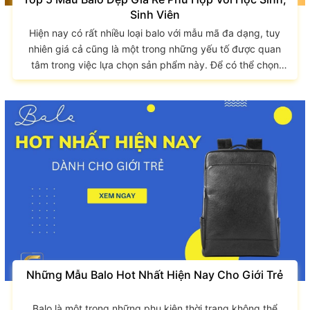
Sinh Viên
Hiện nay có rất nhiều loại balo với mẫu mã đa dạng, tuy
nhiên giá cả cũng là một trong những yếu tố được quan
tâm trong việc lựa chọn sản phẩm này. Để có thể chọn
một chiếc balo phù hợp với giá cả hợp lý, các bạn học
sinh, sinh viên hãy cùng GIAO LONG điểm qua 5 mẫu balo
đẹp giá rẻ sau đây. Balo đẹp giá rẻ có chất lượng không?
Để phục vụ cho mọi đối tượng và mọi phân khúc...
Những Mẫu Balo Hot Nhất Hiện Nay Cho Giới Trẻ
Balo là một trong những phụ kiện thời trang không thể