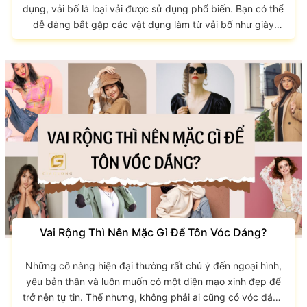
dụng, vải bố là loại vải được sử dụng phổ biến. Bạn có thể
dễ dàng bắt gặp các vật dụng làm từ vải bố như giày
dép, balo, chăn ga, vỏ gối,...Tuy nhiên, vẫn còn nhiều thắc
mắc về loại vải này. Hãy cùng GIAO LONG tìm hiểu vải bố
là gì? và những đặc điểm, tính ứng dụng của vải bố trong
đời sống qua bài viết sau. Vải bố là...
Vai Rộng Thì Nên Mặc Gì Để Tôn Vóc Dáng?
Những cô nàng hiện đại thường rất chú ý đến ngoại hình,
yêu bản thân và luôn muốn có một diện mạo xinh đẹp để
trở nên tự tin. Thế nhưng, không phải ai cũng có vóc dáng