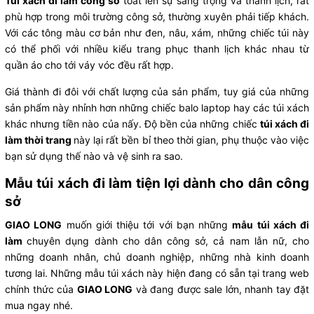
Túi xách đi làm công sở
toát lên sự sang trọng và thanh lịch, rất
phù hợp trong môi trường công sở, thường xuyên phải tiếp khách.
Với các tông màu cơ bản như đen, nâu, xám, những chiếc túi này
có thể phối với nhiều kiểu trang phục thanh lịch khác nhau từ
quần áo cho tới váy vóc đều rất hợp.
Giá thành đi đôi với chất lượng của sản phẩm, tuy giá của những
sản phẩm này nhỉnh hơn những chiếc balo laptop hay các túi xách
khác nhưng tiền nào của nấy. Độ bền của những chiếc
túi xách đi
làm thời trang
này lại rất bền bỉ theo thời gian, phụ thuộc vào việc
bạn sử dụng thế nào và vệ sinh ra sao.
Mẫu túi xách đi làm tiện lợi dành cho dân công
sở
GIAO LONG
muốn giới thiệu tới với bạn những
mẫu túi xách đi
làm
chuyên dụng dành cho dân công sở, cả nam lẫn nữ, cho
những doanh nhân, chủ doanh nghiệp, những nhà kinh doanh
tương lai. Những mẫu túi xách này hiện đang có sẵn tại trang web
chính thức của
GIAO LONG
và đang được sale lớn, nhanh tay đặt
mua ngay nhé.