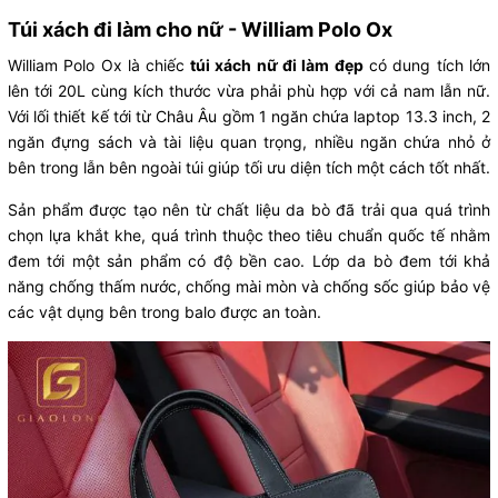
Túi xách đi làm cho nữ - William Polo Ox
William Polo Ox là chiếc
túi xách nữ đi làm đẹp
có dung tích lớn
lên tới 20L cùng kích thước vừa phải phù hợp với cả nam lẫn nữ.
Với lối thiết kế tới từ Châu Âu gồm 1 ngăn chứa laptop 13.3 inch, 2
ngăn đựng sách và tài liệu quan trọng, nhiều ngăn chứa nhỏ ở
bên trong lẫn bên ngoài túi giúp tối ưu diện tích một cách tốt nhất.
Sản phẩm được tạo nên từ chất liệu da bò đã trải qua quá trình
chọn lựa khắt khe, quá trình thuộc theo tiêu chuẩn quốc tế nhằm
đem tới một sản phẩm có độ bền cao. Lớp da bò đem tới khả
năng chống thấm nước, chống mài mòn và chống sốc giúp bảo vệ
các vật dụng bên trong balo được an toàn.