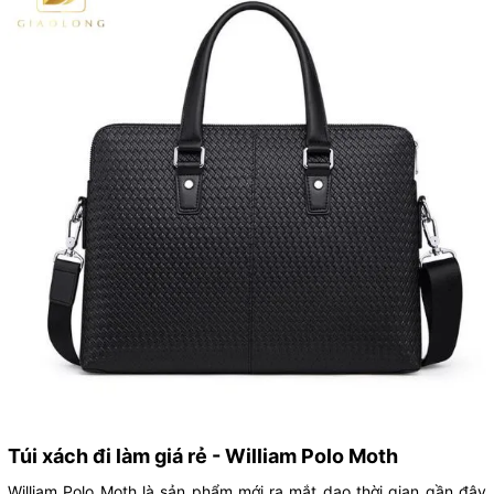
Túi xách đi làm giá rẻ - William Polo Moth
William Polo Moth là sản phẩm mới ra mắt dạo thời gian gần đây