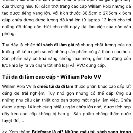
của thương hiệu túi xách thời trang cao cấp William Polo nhưng đã
tạo được tiếng vang lớn. Với kích thước 38.5cm x 27.5cm x 6cm
giúp chứa đựng được lượng đồ khá lớn từ laptop 13 inch cho tới
những đồ dùng cần thiết cho một ngày dài làm việc của dân văn
phòng.
Tuy đây là chiếc
túi xách đi làm giá rẻ
nhưng chất lượng của nó
không hề kém cạnh so với những sản phẩm có giá thành cao hơn.
Sản phẩm này có khả năng chống mài mòn, giảm tác động của
lực khi xảy ra va chạm tốt nhờ loại vải PVC cứng cáp.
Túi da đi làm cao cấp - William Polo VV
William Polo VV là
chiếc túi da đi làm
thuộc phân khúc cao cấp rất
đáng để trải nghiệm. Tuy nhỏ gọn nhưng có thể đáp ứng đủ
những nhu cầu cần thiết cho bạn trong một ngày làm việc. Chứa
được laptop 14 inch cùng nhiều ngăn chứa lớn nhỏ, được tích hợp
dây kéo cao cấp không bị han gỉ. Sản phẩm chống thấm nước
tuyệt đối,...
>> Xem thêm:
Briefcase là gì? Những mẫu túi xách sang trọng