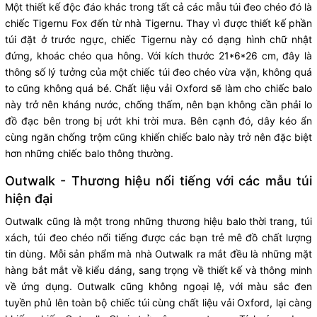
Một thiết kế độc đáo khác trong tất cả các mẫu túi đeo chéo đó là
chiếc Tigernu Fox đến từ nhà Tigernu. Thay vì được thiết kế phần
túi đặt ở trước ngực, chiếc Tigernu này có dạng hình chữ nhật
đứng, khoác chéo qua hông. Với kích thước 21*6*26 cm, đây là
thông số lý tưởng của một chiếc túi đeo chéo vừa vặn, không quá
to cũng không quá bé. Chất liệu vải Oxford sẽ làm cho chiếc balo
này trở nên kháng nước, chống thấm, nên bạn không cần phải lo
đồ đạc bên trong bị ướt khi trời mưa. Bên cạnh đó, dây kéo ẩn
cùng ngăn chống trộm cũng khiến chiếc balo này trở nên đặc biệt
hơn những chiếc balo thông thường.
Outwalk - Thương hiệu nổi tiếng với các mẫu túi
hiện đại
Outwalk cũng là một trong những thương hiệu balo thời trang, túi
xách, túi đeo chéo nổi tiếng được các bạn trẻ mê đồ chất lượng
tin dùng. Mỗi sản phẩm mà nhà Outwalk ra mắt đều là những mặt
hàng bắt mắt về kiểu dáng, sang trọng về thiết kế và thông minh
về ứng dụng. Outwalk cũng không ngoại lệ, với màu sắc đen
tuyền phủ lên toàn bộ chiếc túi cùng chất liệu vải Oxford, lại càng