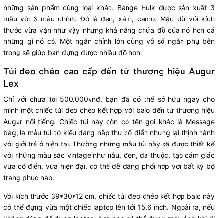
những sản phẩm cùng loại khác. Bange Hulk được sản xuất 3
mẫu với 3 màu chính. Đó là đen, xám, camo. Mặc dù với kích
thước vừa vặn như vậy nhưng khả năng chứa đồ của nó hơn cả
những gì nó có. Một ngăn chính lớn cùng vô số ngăn phụ bên
trong sẽ giúp bạn đựng được nhiều đồ hơn.
Túi đeo chéo cao cấp đến từ thương hiệu Augur
Lex
Chỉ với chưa tới 500.000vnđ, bạn đã có thể sở hữu ngay cho
mình một chiếc túi đeo chéo kết hợp với balo đến từ thương hiệu
Augur nổi tiếng. Chiếc túi này còn có tên gọi khác là Message
bag, là mẫu túi có kiểu dáng nắp thư cổ điển nhưng lại thịnh hành
với giới trẻ ở hiện tại. Thường những mẫu túi này sẽ được thiết kế
với những màu sắc vintage như nâu, đen, da thuộc, tạo cảm giác
vừa cổ điển, vừa hiện đại, có thể dễ dàng phối hợp với bất kỳ bộ
trang phục nào.
Với kích thước 39*30*12 cm, chiếc túi đeo chéo kết hợp balo này
có thể đựng vừa một chiếc laptop lên tới 15.6 inch. Ngoài ra, nếu