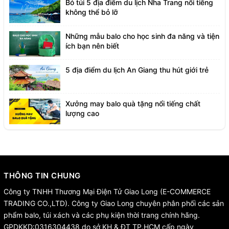
Bỏ túi 5 địa điểm du lịch Nha Trang nổi tiếng
không thể bỏ lỡ
Những mẫu balo cho học sinh đa năng và tiện
ích bạn nên biết
5 địa điểm du lịch An Giang thu hút giới trẻ
Xưởng may balo quà tặng nổi tiếng chất
lượng cao
THÔNG TIN CHUNG
Công ty TNHH Thương Mại Điện Tử Giao Long (E-COMMERCE
TRADING CO.,LTD). Công ty Giao Long chuyên phân phối các sản
phẩm balo, túi xách và các phụ kiện thời trang chính hãng.
GPDKKD:0316304438 do sở KH & ĐT TP.HCM cấp ngày