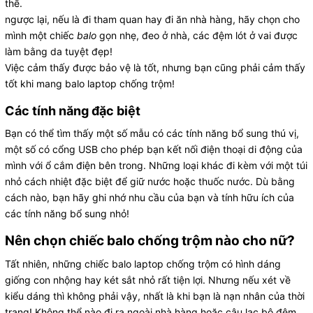
thế.
ngược lại, nếu là đi tham quan hay đi ăn nhà hàng, hãy chọn cho
mình một chiếc
balo
gọn nhẹ, đeo ở nhà, các đệm lót ở vai được
làm bằng da tuyệt đẹp!
Việc cảm thấy được bảo vệ là tốt, nhưng bạn cũng phải cảm thấy
tốt khi mang balo laptop chống trộm!
Các tính năng đặc biệt
Bạn có thể tìm thấy một số mẫu có các tính năng bổ sung thú vị,
một số có cổng USB cho phép bạn kết nối điện thoại di động của
mình với ổ cắm điện bên trong. Những loại khác đi kèm với một túi
nhỏ cách nhiệt đặc biệt để giữ nước hoặc thuốc nước. Dù bằng
cách nào, bạn hãy ghi nhớ nhu cầu của bạn và tính hữu ích của
các tính năng bổ sung nhỏ!
Nên chọn chiếc balo chống trộm nào cho nữ?
Tất nhiên, những chiếc balo laptop chống trộm có hình dáng
giống con nhộng hay két sắt nhỏ rất tiện lợi. Nhưng nếu xét về
kiểu dáng thì không phải vậy, nhất là khi bạn là nạn nhân của thời
trang! Không thể nào đi ra ngoài nhà hàng hoặc câu lạc bộ đêm