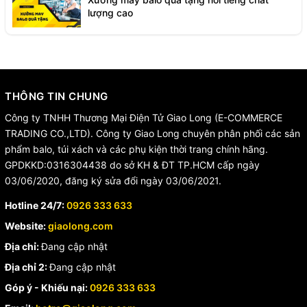
lượng cao
THÔNG TIN CHUNG
Công ty TNHH Thương Mại Điện Tử Giao Long (E-COMMERCE
TRADING CO.,LTD). Công ty Giao Long chuyên phân phối các sản
phẩm balo, túi xách và các phụ kiện thời trang chính hãng.
GPDKKD:0316304438 do sở KH & ĐT TP.HCM cấp ngày
03/06/2020, đăng ký sửa đổi ngày 03/06/2021.
Hotline 24/7:
0926 333 633
Website:
giaolong.com
Địa chỉ:
Đang cập nhật
Địa chỉ 2:
Đang cập nhật
Góp ý - Khiếu nại:
0926 333 633