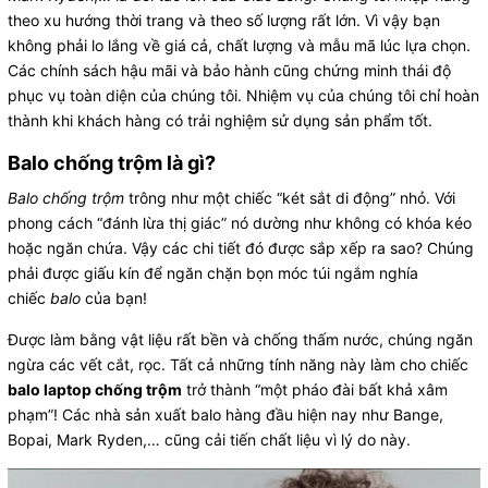
theo xu hướng thời trang và theo số lượng rất lớn. Vì vậy bạn
không phải lo lắng về giá cả, chất lượng và mẫu mã lúc lựa chọn.
Các chính sách hậu mãi và bảo hành cũng chứng minh thái độ
phục vụ toàn diện của chúng tôi. Nhiệm vụ của chúng tôi chỉ hoàn
thành khi khách hàng có trải nghiệm sử dụng sản phẩm tốt.
Balo chống trộm là gì?
Balo chống trộm
trông như một chiếc “két sắt di động” nhỏ. Với
phong cách “đánh lừa thị giác” nó dường như không có khóa kéo
hoặc ngăn chứa. Vậy các chi tiết đó được sắp xếp ra sao? Chúng
phải được giấu kín để ngăn chặn bọn móc túi ngắm nghía
chiếc
balo
của bạn!
Được làm bằng vật liệu rất bền và chống thấm nước, chúng ngăn
ngừa các vết cắt, rọc. Tất cả những tính năng này làm cho chiếc
balo laptop chống trộm
trở thành “một pháo đài bất khả xâm
phạm”! Các nhà sản xuất balo hàng đầu hiện nay như Bange,
Bopai, Mark Ryden,… cũng cải tiến chất liệu vì lý do này.