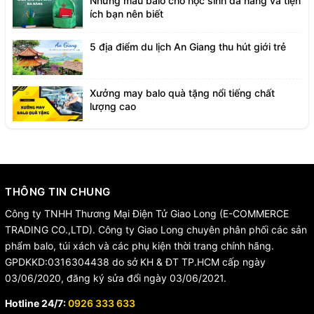
Những mẫu balo cho học sinh đa năng và tiện
ích bạn nên biết
5 địa điểm du lịch An Giang thu hút giới trẻ
Xưởng may balo quà tặng nổi tiếng chất
lượng cao
THÔNG TIN CHUNG
Công ty TNHH Thương Mại Điện Tử Giao Long (E-COMMERCE
TRADING CO.,LTD). Công ty Giao Long chuyên phân phối các sản
phẩm balo, túi xách và các phụ kiện thời trang chính hãng.
GPDKKD:0316304438 do sở KH & ĐT TP.HCM cấp ngày
03/06/2020, đăng ký sửa đổi ngày 03/06/2021.
Hotline 24/7:
0926 333 633