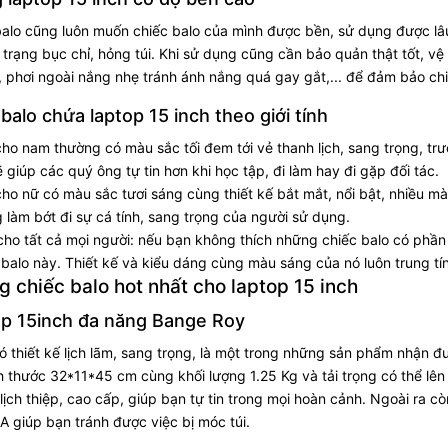
balo cũng luôn muốn chiếc balo của mình được bền, sử dụng được lâ
h trạng bục chỉ, hỏng túi. Khi sử dụng cũng cần bảo quản thật tốt, vệ
, phơi ngoài nắng nhẹ tránh ánh nắng quá gay gắt,... để đảm bảo ch
balo chứa laptop 15 inch theo giới tính
cho nam thường có màu sắc tối đem tới vẻ thanh lịch, sang trọng, tr
 giúp các quý ông tự tin hơn khi học tập, đi làm hay đi gặp đối tác.
cho nữ có màu sắc tươi sáng cùng thiết kế bắt mắt, nổi bật, nhiều m
làm bớt đi sự cá tính, sang trọng của người sử dụng.
cho tất cả mọi người: nếu bạn không thích những chiếc balo có phần hơ
balo này. Thiết kế và kiểu dáng cùng màu sáng của nó luôn trung tí
 chiếc balo hot nhất cho laptop 15 inch
op 15inch đa năng Bange Roy
 thiết kế lịch lãm, sang trọng, là một trong những sản phẩm nhận đ
 thước 32*11*45 cm cùng khối lượng 1.25 Kg và tải trọng có thể lên
 lịch thiệp, cao cấp, giúp bạn tự tin trong mọi hoàn cảnh. Ngoài ra
 giúp bạn tránh được việc bị móc túi.