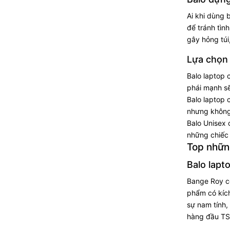
Ai khi dùng 
để tránh tìn
gây hỏng túi
Lựa chọn 
Balo laptop 
phái mạnh sẽ
Balo laptop 
nhưng không 
Balo Unisex 
những chiếc 
Top những
Balo lapt
Bange Roy có
phẩm có kích
sự nam tính,
hàng đầu TSA