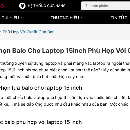
33
HỆ THỐNG CỬA HÀNG
TÚI -LỀU
THƯƠNG HIỆU
TIN TỨC
 Phù Hợp Với Outfit Của Bạn
ọn Balo Cho Laptop 15inch Phù Hợp Với O
 thường xuyên sử dụng laptop và phải mang vác laptop ra ngoài th
ptop 15,6 inch nhưng chưa biết chọn lựa như thế nào? Hãy cùng tìm hi
ùng một vài mẫu balo hot nhất hiện nay nhé.
chọn lựa balo cho laptop 15 inch
ra một chiếc balo laptop phù hợp thì cần dựa vào nhiều tiêu chí để 
ết kế,... mà sẽ đáp ứng được nhu cầu khác nhau của bạn. Một chiếc
c balo phù hợp với laptop 15 inch