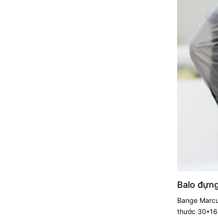
Balo đựng
Bange Marcus
thước 30*16*