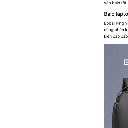
vào balo tốt
Balo lapt
Bopai King v
cùng phân kh
kiện cao cấp