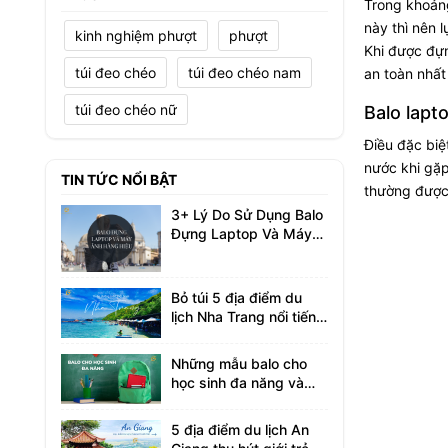
Trong khoảng
này thì nên 
kinh nghiệm phượt
phượt
Khi được đựn
túi đeo chéo
túi đeo chéo nam
an toàn nhất
túi đeo chéo nữ
Balo lapt
Điều đặc biệ
nước khi gặp
TIN TỨC NỔI BẬT
thường được l
3+ Lý Do Sử Dụng Balo
Đựng Laptop Và Máy
Ảnh Hàng Hiệu
Bỏ túi 5 địa điểm du
lịch Nha Trang nổi tiếng
không thể bỏ lỡ
Những mẫu balo cho
học sinh đa năng và
tiện ích bạn nên biết
5 địa điểm du lịch An