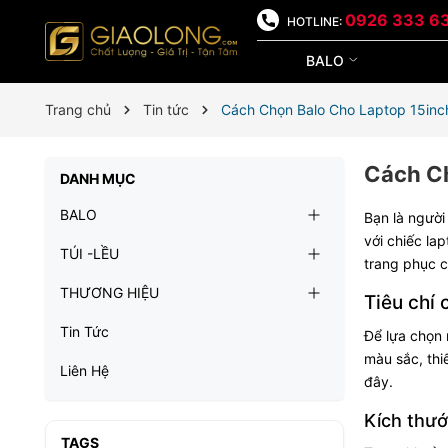
0926 333 6
HOTLINE:
BALO
Trang chủ
Tin tức
Cách Chọn Balo Cho Laptop 15inch
Cách Ch
DANH MỤC
BALO
Bạn là người
với chiếc la
TÚI -LỀU
trang phục c
THƯƠNG HIỆU
Tiêu chí 
Tin Tức
Để lựa chọn 
màu sắc, thi
Liên Hệ
đây.
Kích thướ
TAGS