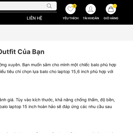
0
LIÊN HỆ
YÊU THÍCH
TÀI KHOẢN
GIỎ HÀNG
utfit Của Bạn
ường xuyên. Bạn muốn sắm cho mình một chiếc balo phù hợp
ểu tiêu chí chọn lựa balo cho laptop 15,6 inch phù hợp với
đánh giá. Tùy vào kích thước, khả năng chống thấm, độ bền,
 balo laptop 15 inch hoàn hảo sẽ đáp ứng các nhu cầu sau