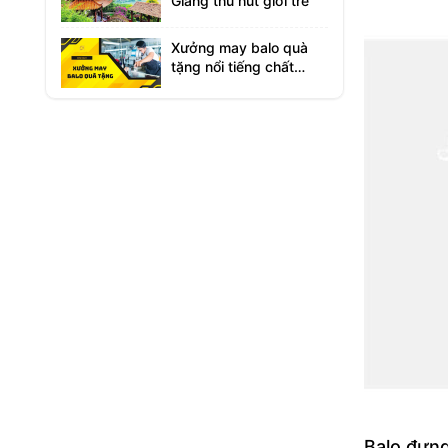
Giang thu hút giới trẻ
Xưởng may balo quà
tặng nổi tiếng chất
lượng cao
Balo đựng