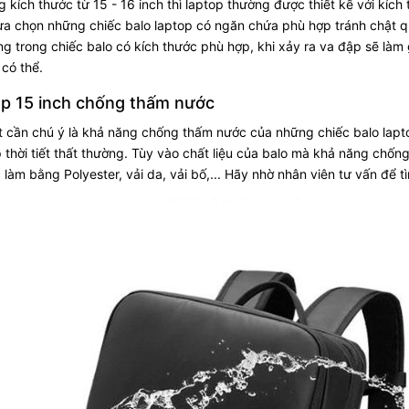
 kích thước từ 15 - 16 inch thì laptop thường được thiết kế với kích
lựa chọn những chiếc balo laptop có ngăn chứa phù hợp tránh chật 
g trong chiếc balo có kích thước phù hợp, khi xảy ra va đập sẽ làm
 có thể.
op 15 inch chống thấm nước
t cần chú ý là khả năng chống thấm nước của những chiếc balo lap
 thời tiết thất thường. Tùy vào chất liệu của balo mà khả năng chố
àm bằng Polyester, vải da, vải bố,... Hãy nhờ nhân viên tư vấn để tìm