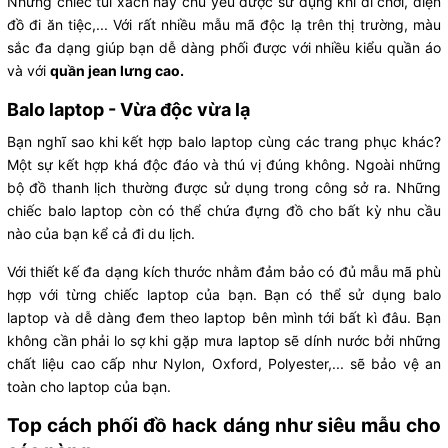
Những chiếc túi xách này chủ yếu được sử dụng khi đi chơi, diện
đồ đi ăn tiệc,... Với rất nhiều mẫu mã độc lạ trên thị trường, màu
sắc đa dạng giúp bạn dễ dàng phối được với nhiều kiểu quần áo
và với
quần jean lưng cao.
Balo laptop - Vừa độc vừa lạ
Bạn nghĩ sao khi kết hợp balo laptop cùng các trang phục khác?
Một sự kết hợp khá độc đáo và thú vị đúng không. Ngoài những
bộ đồ thanh lịch thường được sử dụng trong công sở ra. Những
chiếc balo laptop còn có thể chứa đựng đồ cho bất kỳ nhu cầu
nào của bạn kể cả đi du lịch.
Với thiết kế đa dạng kích thước nhằm đảm bảo có đủ mẫu mã phù
hợp với từng chiếc laptop của bạn. Bạn có thể sử dụng balo
laptop và dễ dàng đem theo laptop bên mình tới bất kì đâu. Bạn
không cần phải lo sợ khi gặp mưa laptop sẽ dính nước bởi những
chất liệu cao cấp như Nylon, Oxford, Polyester,... sẽ bảo vệ an
toàn cho laptop của bạn.
Top cách phối đồ hack dáng như siêu mẫu cho