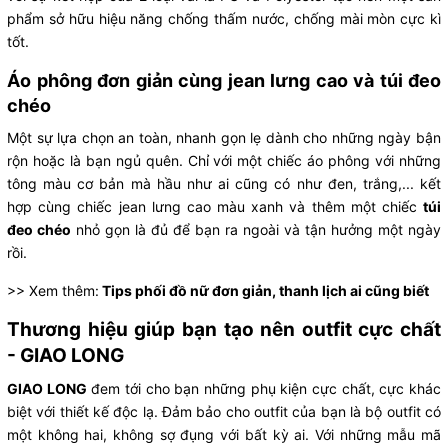
phẩm sở hữu hiệu năng chống thấm nước, chống mài mòn cực kì
tốt.
Áo phông đơn giản cùng jean lưng cao và túi đeo
chéo
Một sự lựa chọn an toàn, nhanh gọn lẹ dành cho những ngày bận
rộn hoặc là bạn ngủ quên. Chỉ với một chiếc áo phông với những
tông màu cơ bản mà hầu như ai cũng có như đen, trắng,... kết
hợp cùng chiếc jean lưng cao màu xanh và thêm một chiếc
túi
đeo chéo
nhỏ gọn là đủ để bạn ra ngoài và tận hưởng một ngày
rồi.
>> Xem thêm:
Tips phối đồ nữ đơn giản, thanh lịch ai cũng biết
Thương hiệu giúp bạn tạo nên outfit cực chất
- GIAO LONG
GIAO LONG
đem tới cho bạn những phụ kiện cực chất, cực khác
biệt với thiết kế độc lạ. Đảm bảo cho outfit của bạn là bộ outfit có
một không hai, không sợ đụng với bất kỳ ai. Với những mẫu mã