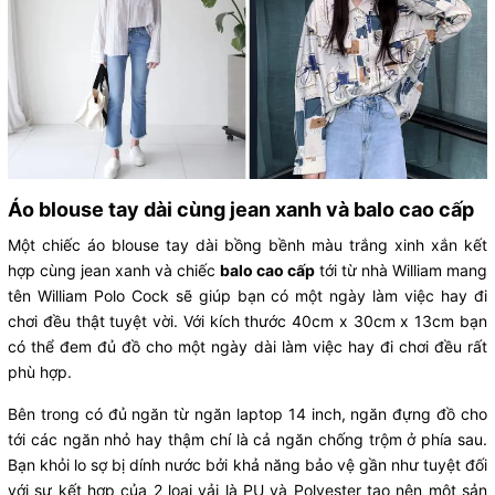
Áo blouse tay dài cùng jean xanh và balo cao cấp
Một chiếc áo blouse tay dài bồng bềnh màu trắng xinh xắn kết
hợp cùng jean xanh và chiếc
balo cao cấp
tới từ nhà William mang
tên William Polo Cock sẽ giúp bạn có một ngày làm việc hay đi
chơi đều thật tuyệt vời. Với kích thước 40cm x 30cm x 13cm bạn
có thể đem đủ đồ cho một ngày dài làm việc hay đi chơi đều rất
phù hợp.
Bên trong có đủ ngăn từ ngăn laptop 14 inch, ngăn đựng đồ cho
tới các ngăn nhỏ hay thậm chí là cả ngăn chống trộm ở phía sau.
Bạn khỏi lo sợ bị dính nước bởi khả năng bảo vệ gần như tuyệt đối
với sự kết hợp của 2 loại vải là PU và Polyester tạo nên một sản