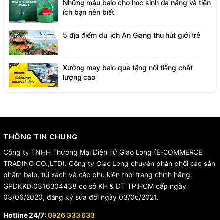
Những mẫu balo cho học sinh đa năng và tiện
ích bạn nên biết
5 địa điểm du lịch An Giang thu hút giới trẻ
Xưởng may balo quà tặng nổi tiếng chất
lượng cao
THÔNG TIN CHUNG
Công ty TNHH Thương Mại Điện Tử Giao Long (E-COMMERCE
TRADING CO.,LTD). Công ty Giao Long chuyên phân phối các sản
phẩm balo, túi xách và các phụ kiện thời trang chính hãng.
GPDKKD:0316304438 do sở KH & ĐT TP.HCM cấp ngày
03/06/2020, đăng ký sửa đổi ngày 03/06/2021.
Hotline 24/7:
0926 333 633