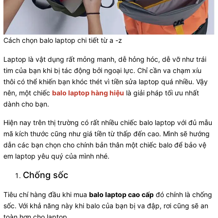
Cách chọn balo laptop chi tiết từ a -z
Laptop là vật dụng rất mỏng manh, dễ hỏng hóc, dễ vỡ như trái
tim của bạn khi bị tác động bởi ngoại lực. Chỉ cần va chạm xíu
thôi có thể khiến bạn khóc thét vì tiền sửa laptop quá nhiều. Vậy
nên, một chiếc
balo laptop hàng hiệu
là giải pháp tối ưu nhất
dành cho bạn.
Hiện nay trên thị trường có rất nhiều chiếc balo laptop với đủ mẫu
mã kích thước cũng như giá tiền từ thấp đến cao. Mình sẽ hướng
dẫn các bạn chọn cho chính bản thân một chiếc balo để bảo vệ
em laptop yêu quý của mình nhé.
Chống sốc
Tiêu chí hàng đầu khi mua
balo laptop cao cấp
đó chính là chống
sốc. Với khả năng này khi balo của bạn bị va đập, rơi cũng sẽ an
toàn hơn cho laptop.