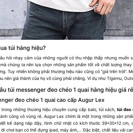
ua túi hàng hiệu?
câu hỏi nhạy cảm của những người có thu nhập thấp nhưng muốn sử
mà chúng ta nên lựa chọn những sản phẩm tốt về chất lượng thay 
ng. Tuy nhiên không phải thương hiệu nào cũng có “giá trên trời”. Mộ
u nên giá thành của họ vô cùng phải chăng. Ví dụ như Tigernu, Outw
u túi messenger đeo chéo 1 quai hàng hiệu giá r
nger đeo chéo 1 quai cao cấp Augur Lex
 trong những thương hiệu chuyên cung cấp balo, túi xách,
túi đeo
hành cũng vô vùng rẻ. Augur Lex chính là một trong những sản ph
hiết kế dạng nắp đậy, hình chữ nhật có kích thước 39*30*12 cm, ch
 đi chơi bạn có thể đựng ipad, máy ảnh,... Đặc biệt, chất liệu vải 