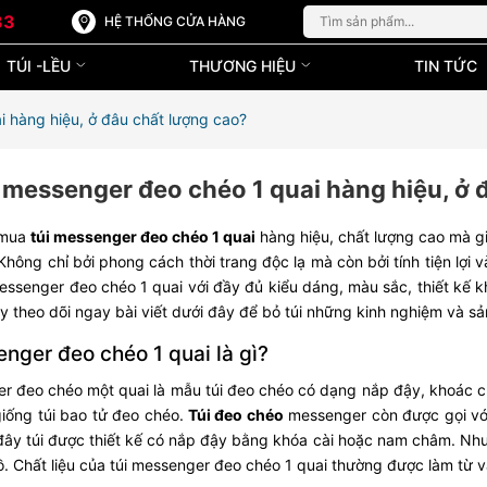
33
HỆ THỐNG CỬA HÀNG
TÚI -LỀU
THƯƠNG HIỆU
TIN TỨC
 hàng hiệu, ở đâu chất lượng cao?
 messenger đeo chéo 1 quai hàng hiệu, ở 
 mua
túi messenger đeo chéo 1 quai
hàng hiệu, chất lượng cao mà gi
. Không chỉ bởi phong cách thời trang độc lạ mà còn bởi tính tiện lợ
essenger đeo chéo 1 quai với đầy đủ kiểu dáng, màu sắc, thiết kế 
y theo dõi ngay bài viết dưới đây để bỏ túi những kinh nghiệm và s
nger đeo chéo 1 quai là gì?
r đeo chéo một quai là mẫu túi đeo chéo có dạng nắp đậy, khoác c
iống túi bao tử đeo chéo.
Túi đeo chéo
messenger còn được gọi với 
đây túi được thiết kế có nắp đậy bằng khóa cài hoặc nam châm. Nhưn
đồ. Chất liệu của túi messenger đeo chéo 1 quai thường được làm từ v