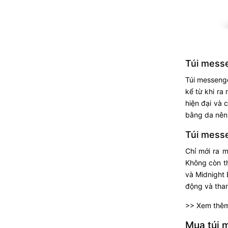
Túi mess
Túi messenge
kể từ khi ra
hiện đại và 
bằng da nên 
Túi mess
Chỉ mới ra m
Không còn th
và Midnight 
động và than
>> Xem thê
Mua túi m