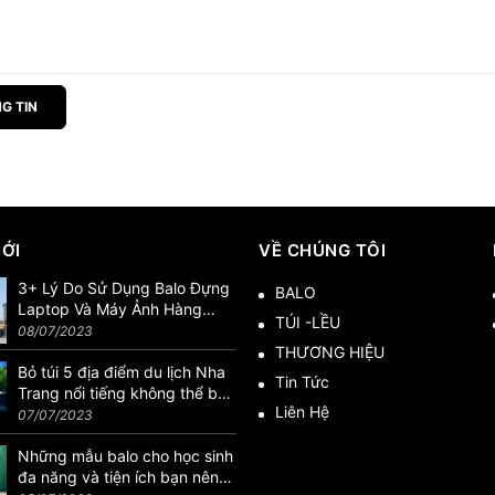
G TIN
MỚI
VỀ CHÚNG TÔI
3+ Lý Do Sử Dụng Balo Đựng
BALO
Laptop Và Máy Ảnh Hàng
TÚI -LỀU
Hiệu
08/07/2023
THƯƠNG HIỆU
Bỏ túi 5 địa điểm du lịch Nha
Tin Tức
Trang nổi tiếng không thể bỏ
Liên Hệ
lỡ
07/07/2023
Những mẫu balo cho học sinh
đa năng và tiện ích bạn nên