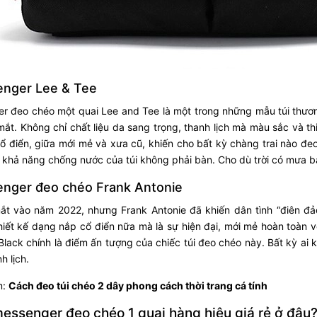
enger Lee & Tee
r đeo chéo một quai Lee and Tee là một trong những mẫu túi thươn
 mắt. Không chỉ chất liệu da sang trọng, thanh lịch mà màu sắc và t
cổ điển, giữa mới mẻ và xưa cũ, khiến cho bất kỳ chàng trai nào 
khả năng chống nước của túi không phải bàn. Cho dù trời có mưa bạ
enger đeo chéo Frank Antonie
ắt vào năm 2022, nhưng Frank Antonie đã khiến dân tình “điên đảo”
iết kế dạng nắp cổ điển nữa mà là sự hiện đại, mới mẻ hoàn toàn 
Black chính là điểm ấn tượng của chiếc túi đeo chéo này. Bất kỳ ai 
h lịch.
m:
Cách đeo túi chéo 2 dây phong cách thời trang cá tính
essenger đeo chéo 1 quai hàng hiệu giá rẻ ở đâu