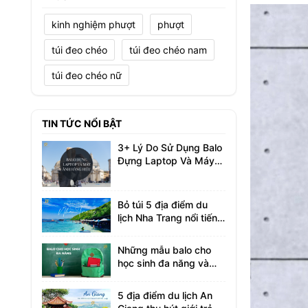
kinh nghiệm phượt
phượt
túi đeo chéo
túi đeo chéo nam
túi đeo chéo nữ
TIN TỨC NỔI BẬT
3+ Lý Do Sử Dụng Balo
Đựng Laptop Và Máy
Ảnh Hàng Hiệu
Bỏ túi 5 địa điểm du
lịch Nha Trang nổi tiếng
không thể bỏ lỡ
Những mẫu balo cho
học sinh đa năng và
tiện ích bạn nên biết
5 địa điểm du lịch An