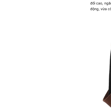
đối cao, ng
động, vừa cổ