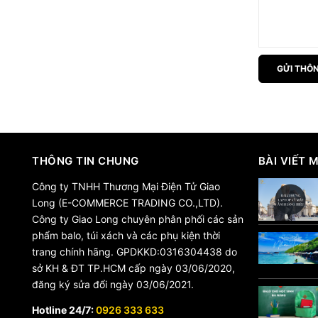
GỬI THÔN
THÔNG TIN CHUNG
BÀI VIẾT 
Công ty TNHH Thương Mại Điện Tử Giao
Long (E-COMMERCE TRADING CO.,LTD).
Công ty Giao Long chuyên phân phối các sản
phẩm balo, túi xách và các phụ kiện thời
trang chính hãng. GPDKKD:0316304438 do
sở KH & ĐT TP.HCM cấp ngày 03/06/2020,
đăng ký sửa đổi ngày 03/06/2021.
Hotline 24/7:
0926 333 633