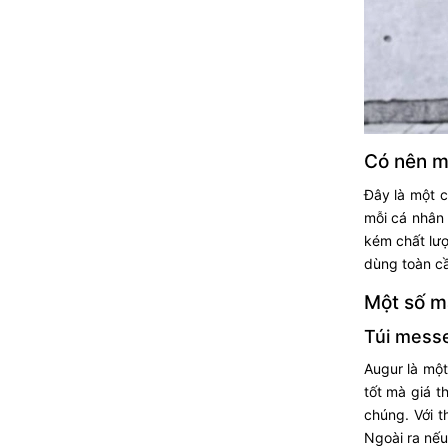
Có nên m
Đây là một 
mỗi cá nhân 
kém chất lượ
dùng toàn cầ
Một số mẫ
Túi messe
Augur là một
tốt mà giá t
chúng. Với t
Ngoài ra nếu