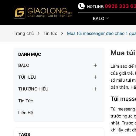
0926 333 6
HOTLINE:
BALO
Trang chủ
Tin tức
Mua túi messenger đeo chéo 1 quai
Mua túi
DANH MỤC
BALO
Làm sao để
của giới trẻ
TÚI -LỀU
số mẫu túi m
bản thân. Hã
THƯƠNG HIỆU
Túi messe
Tin Tức
Túi messenge
Liên Hệ
trước ngực g
nhật. Trước 
khi lấy cất 
TAGS