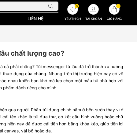
0
LIÊN HỆ
YÊU THÍCH
TÀI KHOẢN
GIỎ HÀNG
đâu chất lượng cao?
á cả phải chăng? Túi messenger từ lâu đã trở thành xu hướng
i và thực dụng của chúng. Nhưng trên thị trường hiện nay có vô
khác nhau khiến bạn khó mà lựa chọn một mẫu túi phù hợp với
ản phẩm dành riêng cho mình.
héo qua người. Phần túi đựng chính nằm ở bên sườn thay vì ở
cái tên khác là túi đưa thư, có kết cấu hình vuông hoặc chữ
g hiện nay đã được cải tiến hơn bằng khóa kéo, giúp tiện lợi
ải canvas, vải bố hoặc da.