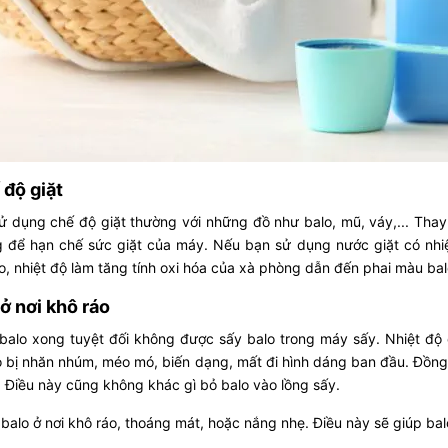
độ giặt
 dụng chế độ giặt thường với những đồ như balo, mũ, váy,... Thay
g để hạn chế sức giặt của máy. Nếu bạn sử dụng nước giặt có nhi
, nhiệt độ làm tăng tính oxi hóa của xà phòng dẫn đến phai màu bal
ở nơi khô ráo
 balo xong tuyệt đối không được sấy balo trong máy sấy. Nhiệt độ
 bị nhăn nhúm, méo mó, biến dạng, mất đi hình dáng ban đầu. Đồng t
. Điều này cũng không khác gì bỏ balo vào lồng sấy.
 balo ở nơi khô ráo, thoáng mát, hoặc nắng nhẹ. Điều này sẽ giúp b