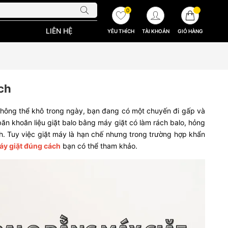
0
LIÊN HỆ
YÊU THÍCH
TÀI KHOẢN
GIỎ HÀNG
ch
 không thể khô trong ngày, bạn đang có một chuyến đi gấp và
băn khoăn liệu giặt balo bằng máy giặt có làm rách balo, hỏng
. Tuy việc giặt máy là hạn chế nhưng trong trường hợp khẩn
áy giặt đúng cách
bạn có thể tham khảo.