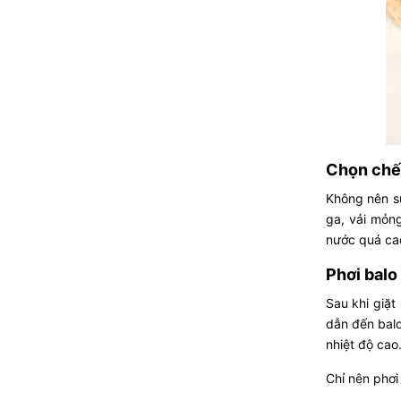
Chọn chế 
Không nên sử
ga, vải mỏn
nước quá cao
Phơi balo 
Sau khi giặt
dẫn đến balo
nhiệt độ cao
Chỉ nên phơi