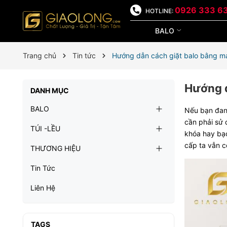
0926 333 6
HOTLINE:
BALO
Trang chủ
Tin tức
Hướng dẫn cách giặt balo bằng m
Hướng d
DANH MỤC
BALO
Nếu bạn đang
cần phải sử 
TÚI -LỀU
khóa hay bạc
cấp ta vẫn c
THƯƠNG HIỆU
Tin Tức
Liên Hệ
TAGS