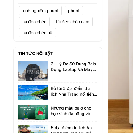
kinh nghiệm phượt
phượt
túi đeo chéo
túi đeo chéo nam
túi đeo chéo nữ
TIN TỨC NỔI BẬT
3+ Lý Do Sử Dụng Balo
Đựng Laptop Và Máy
Ảnh Hàng Hiệu
Bỏ túi 5 địa điểm du
lịch Nha Trang nổi tiếng
không thể bỏ lỡ
Những mẫu balo cho
học sinh đa năng và
tiện ích bạn nên biết
5 địa điểm du lịch An