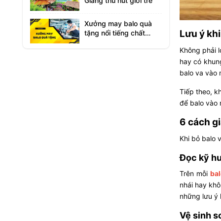
Giang thu hút giới trẻ
Xưởng may balo quà
Lưu ý khi
tặng nổi tiếng chất
lượng cao
Không phải lo
hay có khun
balo va vào 
Tiếp theo, k
để balo vào 
6 cách g
Khi bỏ balo 
Đọc kỹ hư
Trên mỗi
bal
nhái hay kh
những lưu ý 
Vệ sinh s