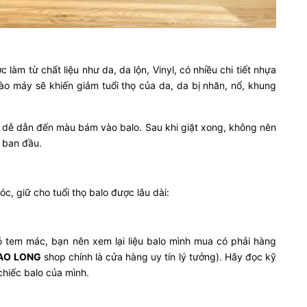
 làm từ chất liệu như da, da lộn, Vinyl, có nhiều chi tiết nhựa
o máy sẽ khiến giảm tuổi thọ của da, da bị nhăn, nổ, khung
ì dễ dẫn đến màu bám vào balo. Sau khi giặt xong, không nên
 ban đầu.
c, giữ cho tuổi thọ balo được lâu dài:
tem mác, bạn nên xem lại liệu balo mình mua có phải hàng
AO LONG
shop chính là cửa hàng uy tín lý tưởng). Hãy đọc kỹ
chiếc balo của mình.