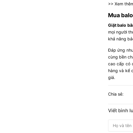
>> Xem thêm
Mua balo
Giặt balo b
mọi người t
khả năng bảo
Đáp ứng nhu
cùng bền ch
cao cấp có 
hàng và kể c
giá.
Chia sẻ:
Viết bình 