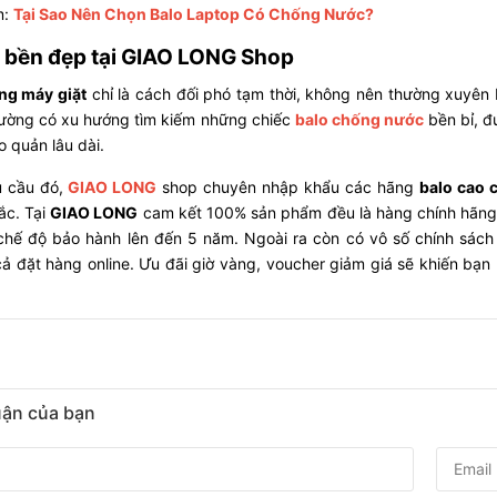
:
Tại Sao Nên Chọn Balo Laptop Có Chống Nước?
 bền đẹp tại GIAO LONG Shop
ằng máy giặt
chỉ là cách đối phó tạm thời, không nên thường xuyên b
hường có xu hướng tìm kiếm những chiếc
balo chống nước
bền bỉ, đ
 quản lâu dài.
 cầu đó,
GIAO LONG
shop chuyên nhập khẩu các hãng
balo cao 
ắc. Tại
GIAO LONG
cam kết 100% sản phẩm đều là hàng chính hãng,
chế độ bảo hành lên đến 5 năm. Ngoài ra còn có vô số chính sách 
ả đặt hàng online. Ưu đãi giờ vàng, voucher giảm giá sẽ khiến bạn
luận của bạn