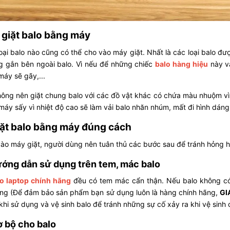
 giặt balo bằng máy
ại balo nào cũng có thể cho vào máy giặt. Nhất là các loại balo được
g gắn bên ngoài balo. Vì nếu để những chiếc
balo hàng hiệu
này và
máy sẽ gãy,...
hông nên giặt chung balo với các đồ vật khác có chứa màu nhuộm v
máy sấy vì nhiệt độ cao sẽ làm vải balo nhăn nhúm, mất đi hình dáng
iặt balo bằng máy đúng cách
vào máy giặt, người dùng nên tuân thủ các bước sau để tránh hỏng hó
ớng dẫn sử dụng trên tem, mác balo
o laptop chính hãng
đều có tem mác cẩn thận. Nếu balo không có 
ông (Để đảm bảo sản phẩm bạn sử dụng luôn là hàng chính hãng,
GI
khi sử dụng và vệ sinh balo để tránh những sự cố xảy ra khi vệ sinh 
ơ bộ cho balo