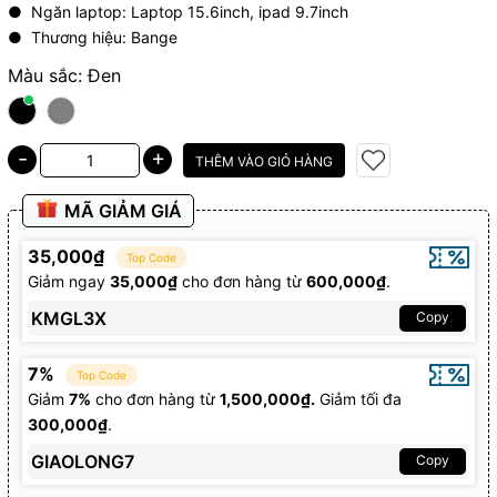
● Ngăn laptop: Laptop 15.6inch, ipad 9.7inch
● Thương hiệu: Bange
Màu sắc:
Đen
+
-
THÊM VÀO GIỎ HÀNG
MÃ GIẢM GIÁ
35,000₫
Top Code
Giảm ngay
35,000₫
cho đơn hàng từ
600,000₫
.
KMGL3X
Copy
7%
Top Code
Giảm
7%
cho đơn hàng từ
1,500,000₫.
Giảm tối đa
300,000₫
.
GIAOLONG7
Copy