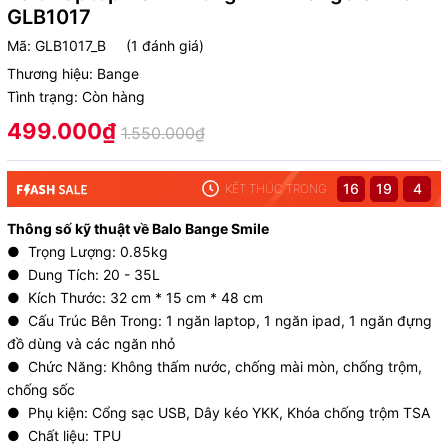
GLB1017
Mã:
GLB1017_B
(1 đánh giá)
Thương hiệu:
Bange
Tình trạng:
Còn hàng
499.000₫
1.550.000₫
16
19
2
KẾT THÚC TRONG
Thông số kỹ thuật về Balo Bange Smile
● Trọng Lượng: 0.85kg
● Dung Tích: 20 - 35L
● Kích Thước: 32 cm * 15 cm * 48 cm
● Cấu Trúc Bên Trong: 1 ngăn laptop, 1 ngăn ipad, 1 ngăn đựng
đồ dùng và các ngăn nhỏ
● Chức Năng: Không thấm nước, chống mài mòn, chống trộm,
chống sốc
● Phụ kiện: Cổng sạc USB, Dây kéo YKK, Khóa chống trộm TSA
● Chất liệu: TPU