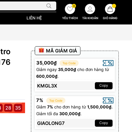
0
LIÊN HỆ
YÊU THÍCH
TÀI KHOẢN
GIỎ HÀNG
tro
MÃ GIẢM GIÁ
176
35,000₫
Top Code
Giảm ngay
35,000₫
cho đơn hàng từ
600,000₫
.
KMGL3X
Copy
7%
Top Code
Giảm
7%
cho đơn hàng từ
1,500,000₫.
3
28
34
Giảm tối đa
300,000₫
.
GIAOLONG7
Copy