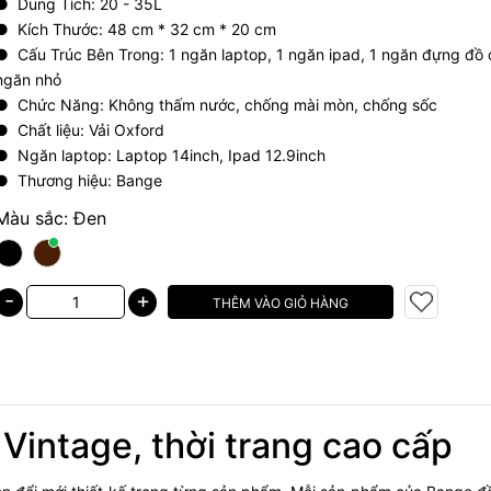
● Dung Tích: 20 - 35L
● Kích Thước: 48 cm * 32 cm * 20 cm
● Cấu Trúc Bên Trong: 1 ngăn laptop, 1 ngăn ipad, 1 ngăn đựng đồ
ngăn nhỏ
● Chức Năng: Không thấm nước, chống mài mòn, chống sốc
● Chất liệu: Vải Oxford
● Ngăn laptop: Laptop 14inch, Ipad 12.9inch
● Thương hiệu: Bange
Màu sắc:
Đen
-
+
THÊM VÀO GIỎ HÀNG
Vintage, thời trang cao cấp