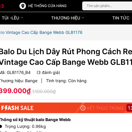
33
HỆ THỐNG CỬA HÀNG
TÚI -LỀU
THƯƠNG HIỆU
TIN TỨC
etro Vintage Cao Cấp Bange Webb GLB1176
Balo Du Lịch Dây Rút Phong Cách Re
Vintage Cao Cấp Bange Webb GLB1
Mã:
GLB1176_B4
(3 đánh giá)
Thương hiệu:
Bange
|
Tình trạng:
Còn hàng
399.000₫
1.100.000₫
1
KẾT THÚC TRONG
Thông số kỹ thuật balo Bange Webb
● Trọng Lượng: 0.96kg