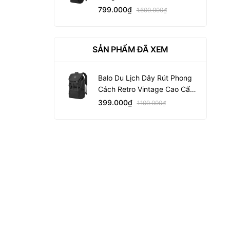
799.000₫
1.600.000₫
SẢN PHẨM ĐÃ XEM
Balo Du Lịch Dây Rút Phong
Cách Retro Vintage Cao Cấp
Bange Webb GLB1176
399.000₫
1.100.000₫