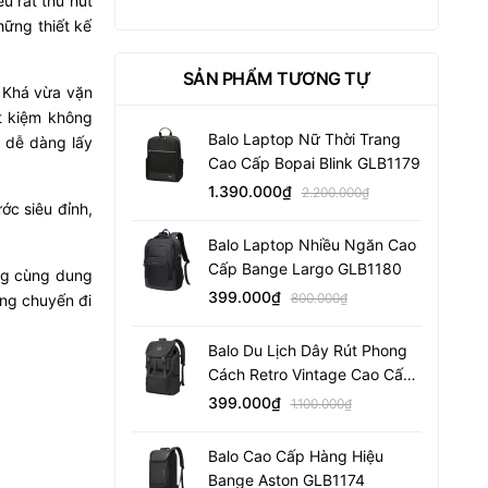
u rất thu hút
hững thiết kế
SẢN PHẨM TƯƠNG TỰ
. Khá vừa vặn
ết kiệm không
Balo Laptop Nữ Thời Trang
, dễ dàng lấy
Cao Cấp Bopai Blink GLB1179
1.390.000₫
2.200.000₫
ớc siêu đỉnh,
Balo Laptop Nhiều Ngăn Cao
Cấp Bange Largo GLB1180
6kg cùng dung
399.000₫
800.000₫
ững chuyến đi
Balo Du Lịch Dây Rút Phong
Cách Retro Vintage Cao Cấp
Bange Webb GLB1176
399.000₫
1.100.000₫
Balo Cao Cấp Hàng Hiệu
Bange Aston GLB1174