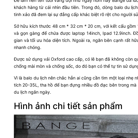
Để làm nên tên tuổi vang dội như ngày hôm nay Bange đã luô
khách hàng từ cái nhìn đầu tiên. Trong đó, dòng balo du lịc
tinh xảo đã đem lại sự đẳng cấp khác biệt rõ rệt cho người s
Sở hữu kích thước 48 cm * 32 cm * 20 cm, với kết cấu gồm 
và gọn gàng để chứa được laptop 14inch, Ipad 12.9inch. Đồn
gian và tối ưu hóa diện tích. Ngoài ra, ngăn bên cạnh rất h
nhanh chóng.
Được sử dụng vải Oxford cao cấp, có lẽ bạn đã không còn quá 
chống mài mòn và chống sốc, do đó bạn có thể tự tin sử dụn
Vì là balo du lịch nên chắc hẳn ai cũng cần tìm một loại n
tích 20-35L, tha hồ để bạn đựng nhiều đồ đạc bên trong mà 
du lịch ngắn ngày.
Hình ảnh chi tiết sản phẩm