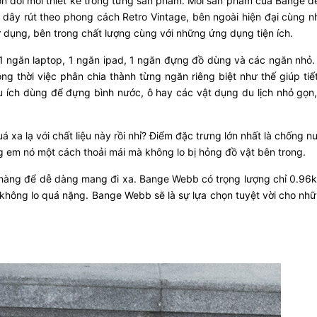
n đổi mới thiết kế trong từng sản phẩm. Mỗi sản phẩm của Bange đề
h dây rút theo phong cách Retro Vintage, bên ngoài hiện đại cùng n
ử dụng, bên trong chất lượng cùng với những ứng dụng tiện ích.
1 ngăn laptop, 1 ngăn ipad, 1 ngăn đựng đồ dùng và các ngăn nhỏ
g thời việc phân chia thành từng ngăn riêng biệt như thế giúp ti
ữu ích dùng để đựng bình nước, ô hay các vật dụng du lịch nhỏ gọn
xa lạ với chất liệu này rồi nhỉ? Điểm đặc trưng lớn nhất là chống nư
g em nó một cách thoải mái mà không lo bị hỏng đồ vật bên trong.
hẹ nhàng để dễ dàng mang đi xa. Bange Webb có trọng lượng chỉ 0.9
không lo quá nặng. Bange Webb sẽ là sự lựa chọn tuyệt vời cho nh